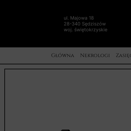
ul. Majowa 18
28-340 Sędziszów
woj. świętokrzyskie
Główna
Nekrologi
Zasię