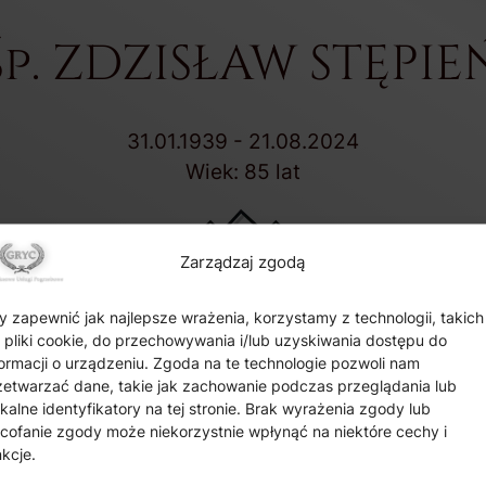
Śp. ZDZISŁAW STĘPIE
31.01.1939 - 21.08.2024
Wiek: 85 lat
Zarządzaj zgodą
y zapewnić jak najlepsze wrażenia, korzystamy z technologii, takich
k pliki cookie, do przechowywania i/lub uzyskiwania dostępu do
Data pogrzebu:
24.08.2024
formacji o urządzeniu. Zgoda na te technologie pozwoli nam
ia pożegnalna:
24.08.2024 o godz. 13:00 Dom Pogrzebo
zetwarzać dane, takie jak zachowanie podczas przeglądania lub
ikalne identyfikatory na tej stronie. Brak wyrażenia zgody lub
Piła 53, Sędziszów
cofanie zgody może niekorzystnie wpłynąć na niektóre cechy i
:
24.08.2024 o godz. 14:30 Kościół Wniebowzięcia NMP w
nkcje.
Mstyczów 55