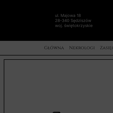
ul. Majowa 18
28-340 Sędziszów
woj. świętokrzyskie
Główna
Nekrologi
Zasię