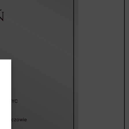
Ń
wy GRYC
 Mstyczowie