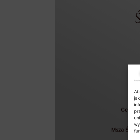
Ab
ja
in
Ceremon
pr
un
wy
Msza Święta
fu