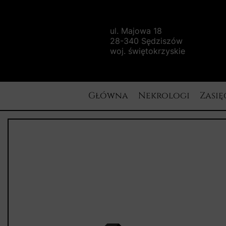
ul. Majowa 18
28-340 Sędziszów
woj. świętokrzyskie
Główna
Nekrologi
Zasię