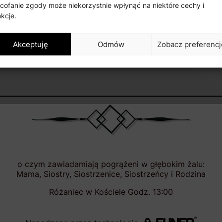
cofanie zgody może niekorzystnie wpłynąć na niektóre cechy i
Piła 53, 28-340 Sędziszów
nkcje.
Akceptuję
Odmów
Zobacz preferencj
Udostępnij nekrolog
✿ Zamów kwiaty
o czym zawiadamiają pogrążeni w głębokim żalu:
Mama, Siostry, Siostrzenice, Siostrzeńcy i Rodzina
Różaniec w Kościele Godz. 13:00