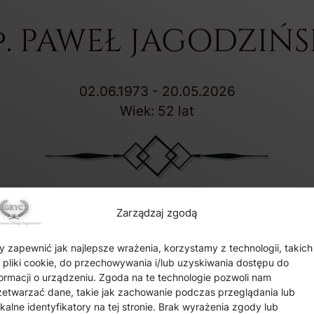
p. PAWEŁ JAGODZIŃS
02.06.1973 - 20.05.2026
Wiek: 52 lat
Zarządzaj zgodą
Data pogrzebu:
23.05.2026
a:
23.05.2026 o godz. 13:00 Kościół Św. Brata Alberta w 
y zapewnić jak najlepsze wrażenia, korzystamy z technologii, takich
k pliki cookie, do przechowywania i/lub uzyskiwania dostępu do
Sędziszów, ul. Kardynała Wyszyńskiego 3
formacji o urządzeniu. Zgoda na te technologie pozwoli nam
Wyprowadzenie do grobu o godz.
14:00
zetwarzać dane, takie jak zachowanie podczas przeglądania lub
ikalne identyfikatory na tej stronie. Brak wyrażenia zgody lub
Cmentarz:
Cmentarz Parafialny w Sędziszowie