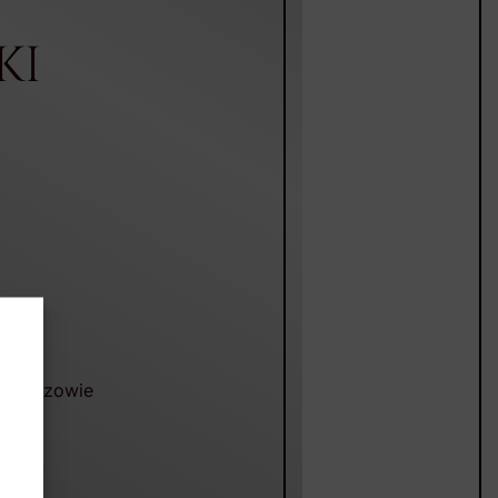
KI
Sędziszowie