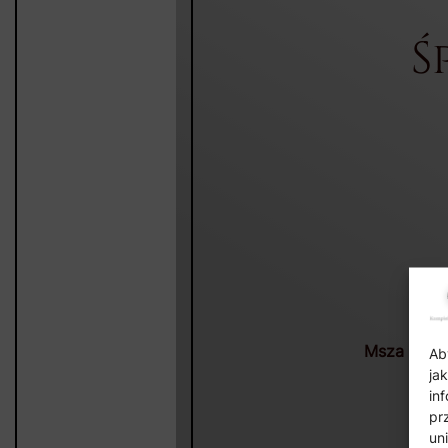
Ś
Msza Święt
Ab
ja
in
pr
un