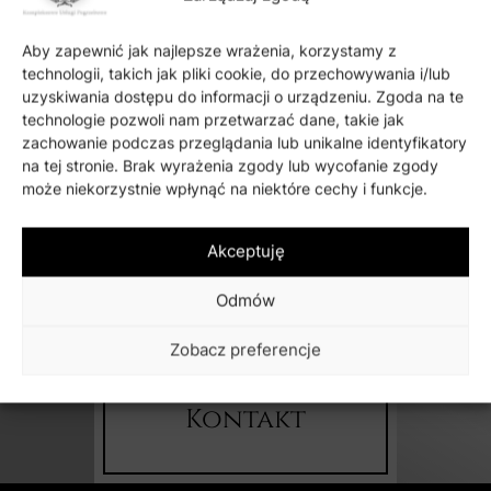
✿ Zamów kwiaty
Aby zapewnić jak najlepsze wrażenia, korzystamy z
technologii, takich jak pliki cookie, do przechowywania i/lub
uzyskiwania dostępu do informacji o urządzeniu. Zgoda na te
technologie pozwoli nam przetwarzać dane, takie jak
zachowanie podczas przeglądania lub unikalne identyfikatory
na tej stronie. Brak wyrażenia zgody lub wycofanie zgody
Napędzane przez technologię
może niekorzystnie wpłynąć na niektóre cechy i funkcje.
Akceptuję
Zainteresowany?
Odmów
Skontaktuj się z nami, przejdź do kontaktu
Zobacz preferencje
Kontakt