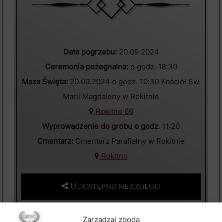
Data pogrzebu:
20.09.2024
Ceremonia pożegnalna:
o godz. 18:30
Msza Święta:
20.09.2024 o godz. 10:30 Kościół Św.
Marii Magdaleny w Rokitnie
Rokitno 66
Wyprowadzenie do grobu o godz.
11:20
Cmentarz:
Cmentarz Parafialny w Rokitnie
Rokitno
Udostępnij nekrolog
Zarządzaj zgodą