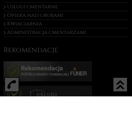
Usługi cmentarne
Opieka nad grobami
Kwiaciarnia
Administracja cmentarzami
Rekomendacje
GRYC © 2025. Wszystkie prawa zastrzeżone