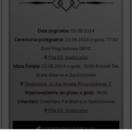
Data pogrzebu:
25.09.2024
Ceremonia pożegnalna:
23.09.2024 o godz. 17:30
Dom Pogrzebowy GRYC
Piła 53, Sędziszów
Msza Święta:
25.09.2024 o godz. 15:00 Kościół Św.
Brata Alberta w Sędziszowie
Sędziszów, ul. Kardynała Wyszyńskiego 3
Wyprowadzenie do grobu o godz.
16:00
Cmentarz:
Cmentarz Parafialny w Sędziszowie
Piła 53, Sędziszów
Udostępnij nekrolog