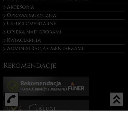
Akcesoria
Oprawa muzyczna
Usługi cmentarne
Opieka nad grobami
Kwiaciarnia
Administracja cmentarzami
Rekomendacje